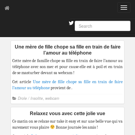
T
o
g
×
g
Posts in category: Drole / Insolite
l
e
n
Une mère de fille chope sa fille en train de faire
a
l’amour au téléphone
v
Cette mère de famille chope sa fille en train de faire l’amour au
i
téléphone avec son mec et pour cause elle est à poil et en train
g
de se masturber devant sa webcam !
a
t
Cet article
Une mère de fille chope sa fille en train de faire
i
l’amour au téléphone
provient de
.
o
Drole / Insolite
,
webcam
n
Relaxez vous avec cette jolie vue
Ce matin on se relaxe sur take it easy et sur une belle vue qui va
surement vous plaire
Bonne journée les amis !