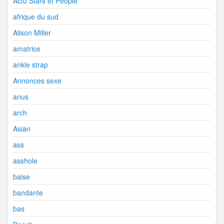
Actu Stars et People
afrique du sud
Alison Miller
amatrice
ankle strap
Annonces sexe
anus
arch
Asian
ass
asshole
baise
bandante
bas